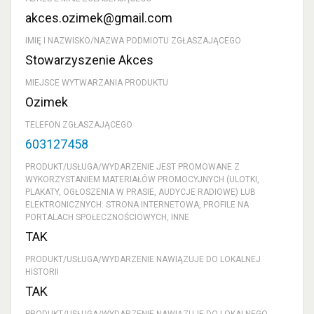
akces.ozimek@gmail.com
IMIĘ I NAZWISKO/NAZWA PODMIOTU ZGŁASZAJĄCEGO
Stowarzyszenie Akces
MIEJSCE WYTWARZANIA PRODUKTU
Ozimek
TELEFON ZGŁASZAJĄCEGO
603127458
PRODUKT/USŁUGA/WYDARZENIE JEST PROMOWANE Z
WYKORZYSTANIEM MATERIAŁÓW PROMOCYJNYCH (ULOTKI,
PLAKATY, OGŁOSZENIA W PRASIE, AUDYCJE RADIOWE) LUB
ELEKTRONICZNYCH: STRONA INTERNETOWA, PROFILE NA
PORTALACH SPOŁECZNOŚCIOWYCH, INNE
TAK
PRODUKT/USŁUGA/WYDARZENIE NAWIĄZUJE DO LOKALNEJ
HISTORII
TAK