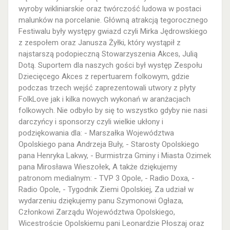
wyroby wikliniarskie oraz twórczość ludowa w postaci
malunków na porcelanie. Główną atrakcją tegorocznego
Festiwalu były występy gwiazd czyli Mirka Jędrowskiego
z zespołem oraz Janusza Żyłki, który wystąpił z
najstarszą podopieczną Stowarzyszenia Akces, Julią
Dotą. Suportem dla naszych gości był występ Zespołu
Dziecięcego Akces z repertuarem folkowym, gdzie
podczas trzech wejść zaprezentowali utwory z płyty
FolkLove jak i kilka nowych wykonań w aranżacjach
folkowych. Nie odbyło by się to wszystko gdyby nie nasi
darczyńcy i sponsorzy czyli wielkie ukłony i
podziękowania dla: - Marszałka Województwa
Opolskiego pana Andrzeja Buły, - Starosty Opolskiego
pana Henryka Lakwy, - Burmistrza Gminy i Miasta Ozimek
pana Mirosława Wieszołek, A także dziękujemy
patronom medialnym: - TVP 3 Opole, - Radio Doxa, -
Radio Opole, - Tygodnik Ziemi Opolskiej, Za udział w
wydarzeniu dziękujemy panu Szymonowi Ogłaza,
Członkowi Zarządu Województwa Opolskiego,
Wicestroście Opolskiemu pani Leonardzie Płoszaj oraz