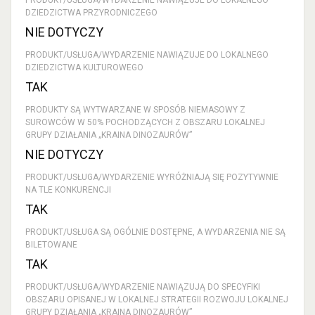
PRODUKT/USŁUGA/WYDARZENIE NAWIĄZUJE DO LOKALNEGO
DZIEDZICTWA PRZYRODNICZEGO
NIE DOTYCZY
PRODUKT/USŁUGA/WYDARZENIE NAWIĄZUJE DO LOKALNEGO
DZIEDZICTWA KULTUROWEGO
TAK
PRODUKTY SĄ WYTWARZANE W SPOSÓB NIEMASOWY Z
SUROWCÓW W 50% POCHODZĄCYCH Z OBSZARU LOKALNEJ
GRUPY DZIAŁANIA „KRAINA DINOZAURÓW”
NIE DOTYCZY
PRODUKT/USŁUGA/WYDARZENIE WYRÓŻNIAJĄ SIĘ POZYTYWNIE
NA TLE KONKURENCJI
TAK
PRODUKT/USŁUGA SĄ OGÓLNIE DOSTĘPNE, A WYDARZENIA NIE SĄ
BILETOWANE
TAK
PRODUKT/USŁUGA/WYDARZENIE NAWIĄZUJĄ DO SPECYFIKI
OBSZARU OPISANEJ W LOKALNEJ STRATEGII ROZWOJU LOKALNEJ
GRUPY DZIAŁANIA „KRAINA DINOZAURÓW”