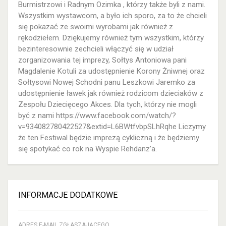
Burmistrzowi i Radnym Ozimka , którzy także byli z nami.
Wszystkim wystawcom, a było ich sporo, za to że chcieli
się pokazać ze swoimi wyrobami jak również z
rękodziełem. Dziękujemy również tym wszystkim, którzy
bezinteresownie zechcieli włączyć się w udział
zorganizowania tej imprezy, Sołtys Antoniowa pani
Magdalenie Kotuli za udostępnienie Korony Żniwnej oraz
Sołtysowi Nowej Schodni panu Leszkowi Jaremko za
udostępnienie ławek jak również rodzicom dzieciaków z
Zespołu Dziecięcego Akces. Dla tych, którzy nie mogli
być z nami https://www.facebook.com/watch/?
v=934082780422527&extid=L6BWtfvbpSLhRqhe Liczymy
że ten Festiwal będzie imprezą cykliczną i że będziemy
się spotykać co rok na Wyspie Rehdanz’a.
INFORMACJE DODATKOWE
ADRES E-MAIL ZGŁASZAJĄCEGO