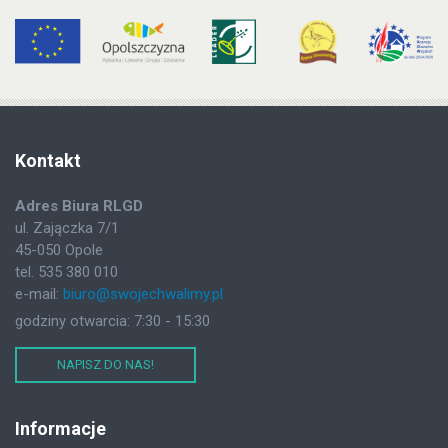
Kontakt
Adres Biura RLGD
ul. Zajączka 7/1
45-050 Opole
tel. 535 380 010
e-mail:
biuro@swojechwalimy.pl
godziny otwarcia: 7:30 - 15:30
NAPISZ DO NAS!
Informacje