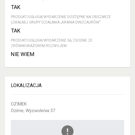
TAK
PRODUKT/USŁUGA/WYDARZENIE DOSTĘPNE NA OBSZARZE
LOKALNEJ GRUPY DZIAŁANIA „KRAINA DINOZAURÓW”
TAK
PRODUKT/USŁUGA/WYDARZENIE SĄ ZGODNE ZE
ZRÓWNOWAŻONYM ROZWOJEM
NIE WIEM
LOKALIZACJA
OZIMEK
Ozime, Wyzwolenia 37