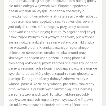
dostarczyć, atrakcji nie tylko mieszkańców naszej gminy
ale także całego województwa. Wspólne spędzenie
czasu w parku na Wyspie Rehdanz’a dostarczyło
mieszkańcom, tym młodym jak i starszym, wiele radości,
mogli alternatywnie spędzić czas. Festiwal skierowany
jest całych rodzin, które mogą w przyjemny sposób
obcować z szeroko pojętą kulturą. W tegorocznej edycji
dzięki zaproszonym muzycznym gościom, publiczność
się nie nudziła, a dzięki naszym wystawcom, nikt chyba
nie wyszedł głodny. Kromka pysznego regionalnego
chlebka ze świeżutkim smalcem i skwarkami oraz
kiszonym ogórkiem w połączeniu z nutą piosenki
biesiadnej wykonanej przez zaproszone gwiazdy, do tego
panie w regionalnych strojach, podające pyszne swojskie
wypieki, to obraz który chyba zapadnie nam głęboko w
pamięci. Do tego możemy dołożyć zdrowe miody z
własnej pasieki, kozie sery własnej produkcji, makarony
produkowane z prawdziwych kurzych jaj, oraz herbatę
parzoną z zebranych ziół. To tylko niektóre produkty
spożywcze naszych regionalnych wystawców. Pojawili
się także wystawcy z rękodziełem czyli różnorodne