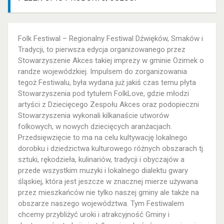
Folk Festiwal – Regionalny Festiwal Dźwięków, Smaków i
Tradycji, to pierwsza edycja organizowanego przez
Stowarzyszenie Akces takiej imprezy w gminie Ozimek o
randze wojewódzkiej. Impulsem do zorganizowania
tegoż Festiwalu, była wydana już jakiś czas temu płyta
Stowarzyszenia pod tytułem FolkLove, gdzie młodzi
artyści z Dziecięcego Zespołu Akces oraz podopieczni
Stowarzyszenia wykonali kilkanaście utworów
folkowych, w nowych dziecięcych aranżacjach.
Przedsięwzięcie to ma na celu kultywację lokalnego
dorobku i dziedzictwa kulturowego różnych obszarach tj.
sztuki, rękodzieła, kulinariów, tradycji i obyczajów a
przede wszystkim muzyki i lokalnego dialektu gwary
śląskiej, która jest jeszcze w znacznej mierze używana
przez mieszkańców nie tylko naszej gminy ale także na
obszarze naszego województwa. Tym Festiwalem
chcemy przybliżyć uroki i atrakcyjność Gminy i